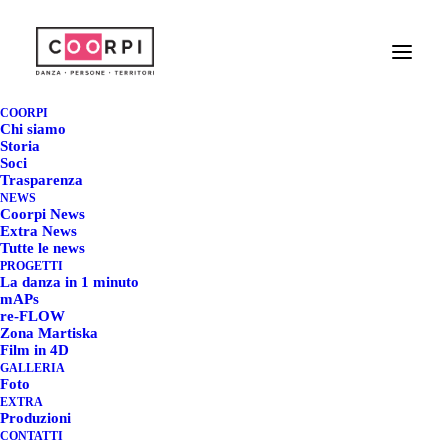
WASTEPLANET @
COORPI
KINO TAŃCA ONLINE -
Chi siamo
Storia
Soci
POLONIA
Trasparenza
NEWS
Coorpi News
27 SETTEMBRE 2022
|
IN
COORPI NEWS
|
BY
REDAZIONE COORPI
Extra News
Tutte le news
PROGETTI
La danza in 1 minuto
mAPs
re-FLOW
Zona Martiska
WASTEPLANET @ KINO
Film in 4D
GALLERIA
TAŃCA ONLINE -
Foto
EXTRA
POLONIA
Produzioni
CONTATTI