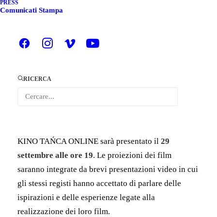
PRESS
Comunicati Stampa
Il cortometraggio
Wasteplanet
diretto da
Susanna
della Sala,
vincitrice del Premio speciale alla
Produzione della VII edizione del contest
La danza
in 1 minuto
, è in programma a KINO TAŃCA
ONLINE, terza puntata dell’On-line Dance Cinema,
RICERCA
organizzato dall’Istituto Mazoviano di Cultura di
Varsavia e la FONDAZIONE D’ARTE PERFORM,
con la curatela di Regina Lissowska-Postaremczak.
KINO TAŃCA ONLINE sarà presentato il
29
settembre alle ore 19
. Le proiezioni dei film
saranno integrate da brevi presentazioni video in cui
gli stessi registi hanno accettato di parlare delle
ispirazioni e delle esperienze legate alla
realizzazione dei loro film.