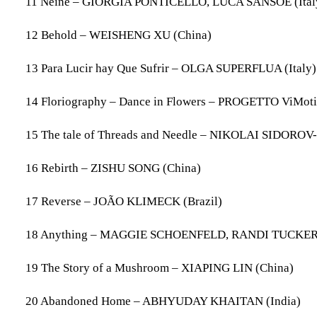
11 Neine – GIORGIA PONTICELLO,
LUCA SANSOÈ
(Ita
12 Behold – WEISHENG XU (China)
13 Para Lucir hay Que Sufrir – OLGA SUPERFLUA (Italy)
14 Floriography – Dance in Flowers – PROGETTO ViMotion
15 The tale of Threads and Needle – NIKOLAI SIDOR
16 Rebirth – ZISHU SONG (China)
17 Reverse – JOÃO KLIMECK (Brazil)
18 Anything – MAGGIE SCHOENFELD, RANDI TUCKER
19 The Story of a Mushroom – XIAPING LIN (China)
20 Abandoned Home – ABHYUDAY KHAITAN (India)