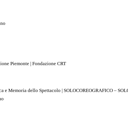
ano
egione Piemonte | Fondazione CRT
ronaca e Memoria dello Spettacolo | SOLOCOREOGRAFICO – S
no