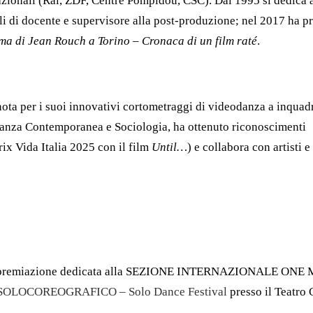
azionali (Rai, ZDF, Centre Pompidou, CSC). Dal 1995 si dedica 
li di docente e supervisore alla post-produzione; nel 2017 ha p
ma di Jean Rouch a Torino – Cronaca di un film raté
.
nota per i suoi innovativi cortometraggi di videodanza a inquad
anza Contemporanea e Sociologia, ha ottenuto riconoscimenti
rix Vida Italia 2025 con il film
Until…
) e collabora con artisti e
rata di premiazione dedicata alla SEZIONE INTERNAZIONALE ON
SOLOCOREOGRAFICO – Solo Dance Festival
presso il Teatro 