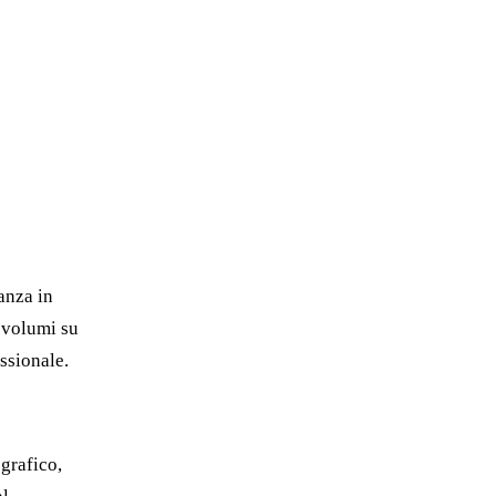
anza in
o volumi su
ssionale.
grafico,