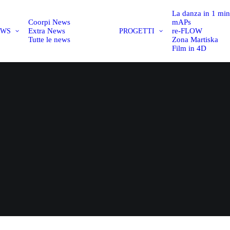
La danza in 1 mi
Coorpi News
mAPs
Extra News
re-FLOW
EWS
PROGETTI
Tutte le news
Zona Martiska
Film in 4D