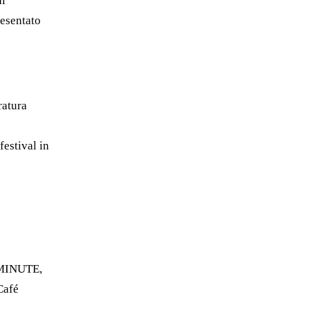
al
resentato
ratura
 festival in
E MINUTE,
Café