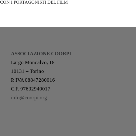
CON I PORTAGONISTI DEL FILM
ASSOCIAZIONE COORPI
Largo Moncalvo, 18
10131 – Torino
P. IVA 08847280016
C.F. 97632940017
info@coorpi.org