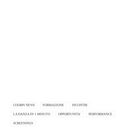
The Seven Thresholds – BLAS PAYRI - Still
COORPI NEWS
FORMAZIONE
INCONTRI
LA DANZA IN 1 MINUTO
OPPORTUNITA'
PERFORMANCE
SCREENINGS