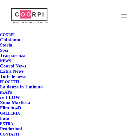
SAVE THE DATE -
BALLATORINO
COORPI
Chi siamo
SOCIAL DANCE - II
Storia
Soci
Trasparenza
EDIZIONE
NEWS
Coorpi News
Extra News
26 SETTEMBRE 2024
|
IN
COORPI NEWS
|
BY
REDAZIONE COORPI
Tutte le news
PROGETTI
La danza in 1 minuto
mAPs
re-FLOW
Zona Martiska
BallaTorino Social Dance | dal
Film in 4D
GALLERIA
12 al 20 ottobre
Foto
EXTRA
Produzioni
CONTATTI