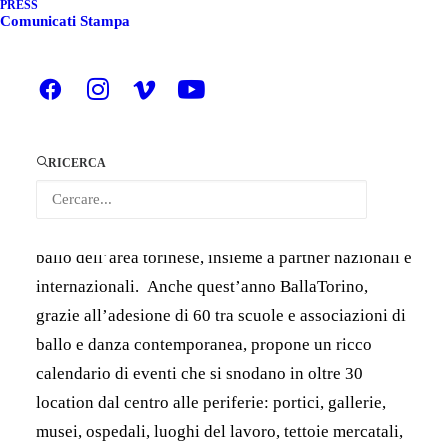
PRESS
Anche quest’anno
,
COORPI partecipa alla
Comunicati Stampa
programmazione della II edizione
di
BallaTorino –
Social Dance
, evento che
avrà luogo d
al
12 al 20
ottobre,
prodotto e organizzato dalla
Fondazione
Contrada Torino Onlus.
RICERCA
La manifestazione celebra il ballo come strumento di
socializzazione, aggregazione e inclusione,
coinvolgendo cittadini, scuole e associazioni di
ballo dell’area torinese, insieme a partner nazionali e
internazionali.
Anche quest’anno
BallaTorino,
grazie all’adesione di 60 tra scuole e associazioni di
ballo e danza contemporanea, propone un ricco
calendario di eventi che si snodano in oltre 30
location dal centro alle periferie: portici, gallerie,
musei, ospedali, luoghi del lavoro, tettoie mercatali,