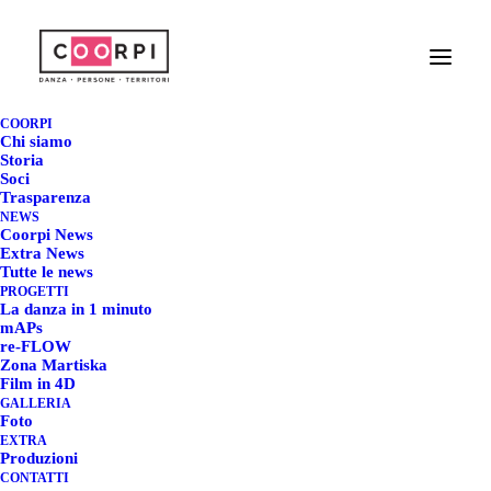
IL CORTO “ABSENT
PRESENCE” IN
COORPI
Chi siamo
COMPETIZIONE A
Storia
Soci
Trasparenza
CINEDANS (NL)
NEWS
Coorpi News
Extra News
3 MARZO 2025
|
IN
COORPI NEWS
|
BY
REDAZIONE COORPI
Tutte le news
PROGETTI
La danza in 1 minuto
mAPs
re-FLOW
Zona Martiska
IL CORTO “ABSENT
Film in 4D
GALLERIA
PRESENCE” IN
Foto
EXTRA
COMPETIZIONE A
Produzioni
CONTATTI