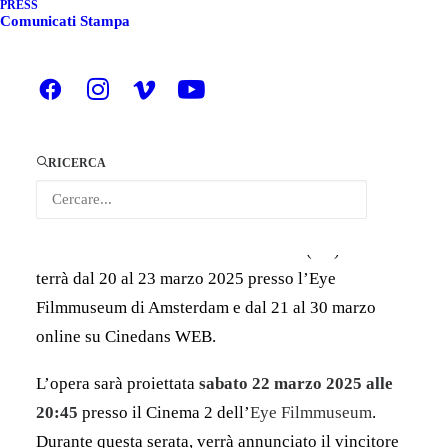
CINEDANS (NL)
PRESS
Comunicati Stampa
Siamo felici di comunicare che il cortometraggio
Absent Presence
di Giorgia Ponticello, vincitrice
della Menzione Speciale Solocoreografico Solo
Dance Festival, alla X edizione del contest
La danza
RICERCA
in 1 minuto
a cura di COORPI sarà in competizione
nella
sezione internazionale Perceptual Twists
alla
XXI edizione del festival
CINEDANS
(NL) che si
terrà dal 20 al 23 marzo 2025 presso l’Eye
Filmmuseum di Amsterdam e dal 21 al 30 marzo
online su Cinedans WEB.
L’opera sarà proiettata
sabato 22 marzo 2025 alle
20:45
presso il Cinema 2 dell’
Eye Filmmuseum
.
Durante questa serata, verrà annunciato il vincitore