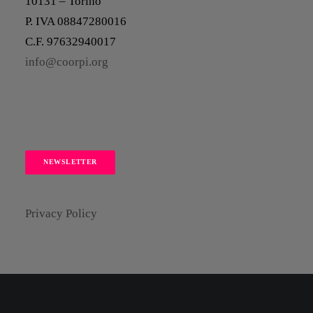
10131 – Torino
P. IVA 08847280016
C.F. 97632940017
info@coorpi.org
NEWSLETTER
Privacy Policy