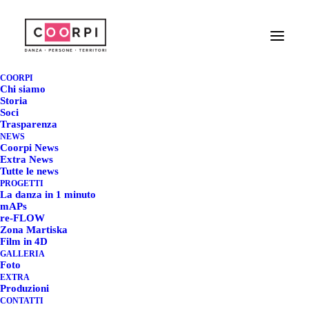
DANZA&VIDEO XR -
COORPI
SWANS NEVER DIE @
Chi siamo
Storia
MILANO
Soci
Trasparenza
NEWS
Coorpi News
7 OTTOBRE 2025
|
IN
COMUNICATI STAMPA
,
COORPI NEWS
|
BY
REDAZIONE COORPI
Extra News
Tutte le news
PROGETTI
La danza in 1 minuto
mAPs
re-FLOW
Zona Martiska
DANZA&VIDEO XR -
Film in 4D
GALLERIA
SWANS NEVER DIE @
Foto
EXTRA
MILANO
Produzioni
CONTATTI