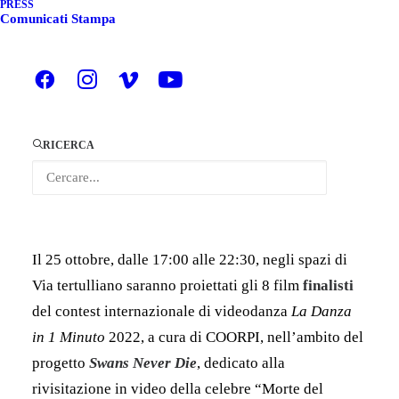
PRESS
Comunicati Stampa
E in arrivo un nuovo appuntamento del progetto
DANZA&VIDEO XR tutte le immagini del
movimento, videovisioni, esperienze immersive,
danze urbane
, a cura di Crome – Cronaca e
Memoria dello Spettacolo con il contributo del
RICERCA
Comune di Milano per PRO|D|ES danza in
collaborazione con DANCEHAUSpiù, Wanted Clan e
Lost Movement.
Il 25 ottobre, dalle 17:00 alle 22:30, negli spazi di
Via tertulliano saranno proiettati gli 8 film
finalisti
del contest internazionale di videodanza
La Danza
in 1 Minuto
2022, a cura di COORPI, nell’ambito del
progetto
Swans Never Die
, dedicato alla
rivisitazione in video della celebre “Morte del