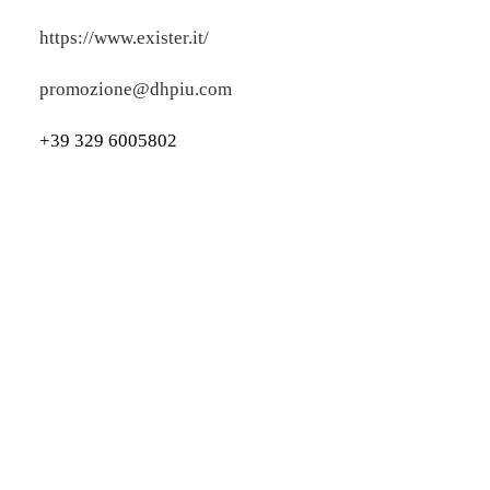
https://www.exister.it/
promozione@dhpiu.com
+39 329 6005802
Anna Pavlova and her pet swan Jack