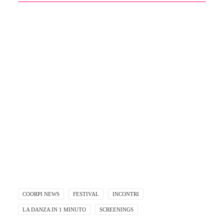
ZED FESTIVAL 8 - 14 OTTOBRE 2020
COORPI NEWS
FESTIVAL
INCONTRI
LA DANZA IN 1 MINUTO
SCREENINGS