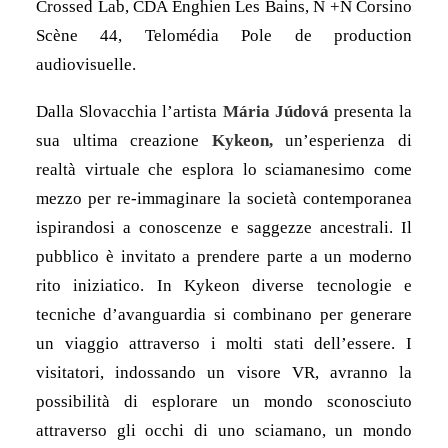
Crossed Lab, CDA Enghien Les Bains, N +N Corsino
Scène 44, Telomédia Pole de production
audiovisuelle.
Dalla Slovacchia l’artista
M
á
ria J
ú
dov
á
presenta la
sua ultima creazione
Kykeon,
un’esperienza di
realtà virtuale che esplora lo sciamanesimo come
mezzo per re-immaginare la società contemporanea
ispirandosi a conoscenze e saggezze ancestrali. Il
pubblico è invitato a prendere parte a un moderno
rito iniziatico. In Kykeon diverse tecnologie e
tecniche d’avanguardia si combinano per generare
un viaggio attraverso i molti stati dell’essere. I
visitatori, indossando un visore VR, avranno la
possibilità di esplorare un mondo sconosciuto
attraverso gli occhi di uno sciamano, un mondo