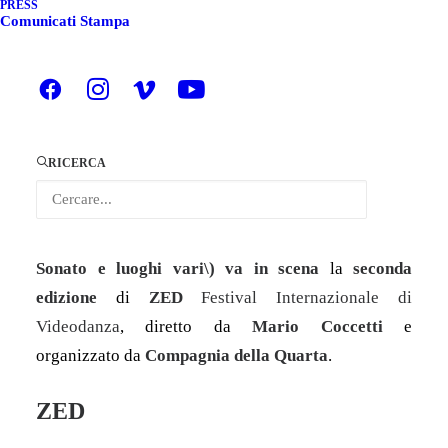
EDIZIONE
PRESS
Comunicati Stampa
ZED 2° EDIZIONE
RICERCA
Bologna – Luoghi Vari
8 – 14 ottobre 2020
Dall’
8 al 14 ottobre 2020 a Bologna (Mercato
Sonato e luoghi vari\) va in scena
la
seconda
edizione
di
ZED
Festival Internazionale di
Videodanza
, diretto da
Mario Coccetti
e
organizzato da
Compagnia della Quarta
.
ZED