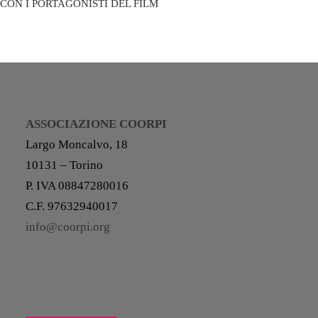
CON I PORTAGONISTI DEL FILM
ASSOCIAZIONE COORPI
Largo Moncalvo, 18
10131 – Torino
P. IVA 08847280016
C.F. 97632940017
info@coorpi.org