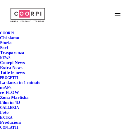
ZED FESTIVAL
INTERNAZIONALE DI
COORPI
Chi siamo
VIDEODANZA - II
Storia
Soci
Trasparenza
EDIZIONE
NEWS
Coorpi News
Extra News
2 OTTOBRE 2020
|
IN
COMUNICATI STAMPA
,
COORPI NEWS
|
BY
Tutte le news
REDAZIONE COORPI
PROGETTI
La danza in 1 minuto
mAPs
re-FLOW
Zona Martiska
Film in 4D
ZED FESTIVAL
GALLERIA
Foto
INTERNAZIONALE DI
EXTRA
Produzioni
VIDEODANZA - II
CONTATTI