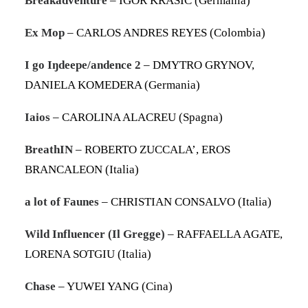
Breakadventure
– IGOR KRASIC (Germania)
Ex Mop
– CARLOS ANDRES REYES (Colombia)
I go Iŋdeepe/andence 2
– DMYTRO GRYNOV,
DANIELA KOMEDERA (Germania)
Iaios
– CAROLINA ALACREU (Spagna)
BreathIN
– ROBERTO ZUCCALA’, EROS
BRANCALEON (Italia)
a lot of Faunes
– CHRISTIAN CONSALVO (Italia)
Wild Influencer (Il Gregge)
– RAFFAELLA AGATE,
LORENA SOTGIU (Italia)
Chase
– YUWEI YANG (Cina)