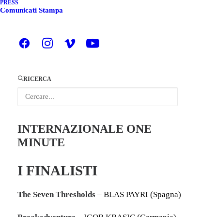
PRESS
Comunicati Stampa
ITALIANO
ENGLISH
Siamo lieti di annunciare le 14 opere
finaliste che concorrono per
RICERCA
l’assegnazione dei Premi speciali
della giuria, selezionate fra le 25
opere in concorso nella SEZIONE
INTERNAZIONALE ONE
MINUTE
I FINALISTI
The Seven Thresholds
– BLAS PAYRI (Spagna)