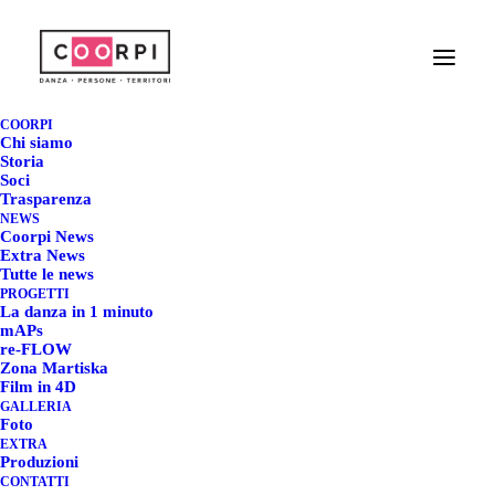
LA DANZA IN 1
MINUTO XI - SEZIONE
COORPI
Chi siamo
ONE MINUTE - I
Storia
Soci
Trasparenza
FINALISTI E LA
NEWS
Coorpi News
GIURIA
Extra News
Tutte le news
PROGETTI
24 MAGGIO 2024
|
IN
COORPI NEWS
|
BY
REDAZIONE COORPI
La danza in 1 minuto
mAPs
re-FLOW
Zona Martiska
Film in 4D
GALLERIA
Foto
EXTRA
Produzioni
CONTATTI