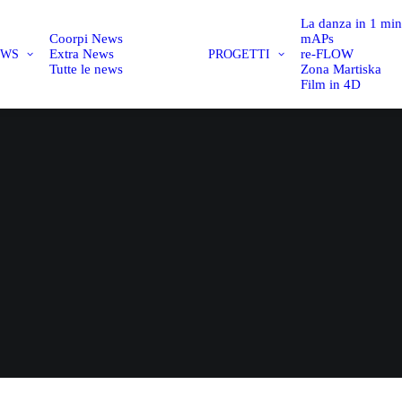
La danza in 1 mi
Coorpi News
mAPs
Extra News
re-FLOW
EWS
PROGETTI
Tutte le news
Zona Martiska
Film in 4D