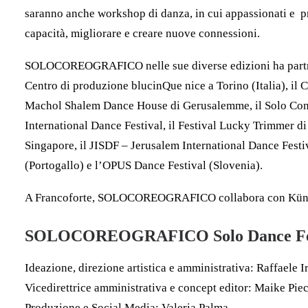
saranno anche workshop di danza, in cui appassionati e pr
capacità, migliorare e creare nuove connessioni.
SOLOCOREOGRAFICO nelle sue diverse edizioni ha partner 
Centro di produzione blucinQue nice a Torino (Italia), il 
Machol Shalem Dance House di Gerusalemme, il Solo Con
International Dance Festival, il Festival Lucky Trimmer d
Singapore, il JISDF – Jerusalem International Dance Festi
(Portogallo) e l’OPUS Dance Festival (Slovenia).
A Francoforte, SOLOCOREOGRAFICO collabora con Künst
SOLOCOREOGRAFICO Solo Dance Fes
Ideazione, direzione artistica e amministrativa: Raffaele I
Vicedirettrice amministrativa e concept editor: Maike Pie
Produzione e Social Media: Valeria Palma