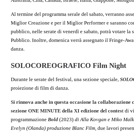
Australia, Cina, Canada, Israele, Italia, Giappone, Mongoli
Al termine del programma serale del sabato, verranno asse
Miglior Creazione e per il Miglior Performer e saranno conf
pubblico, nelle serate di venerdì e sabato, potrà votare la
Pubblico. Inoltre, domenica verrà assegnato il Fringe-Award
danza.
SOLOCOREOGRAFICO Film Night
Durante le serate del festival, una sezione speciale,
SOLO
proiezione di film di danza.
Si rinnova anche in questa occasione la collaborazione
sezione ONE MINUTE della XI edizione del contes
t di 
programmazione
Bold
(2023)
di
Alla Kovgan e Miko Mal
Evelyn (Olanda) produzione Blanc Film,
due lavori prese