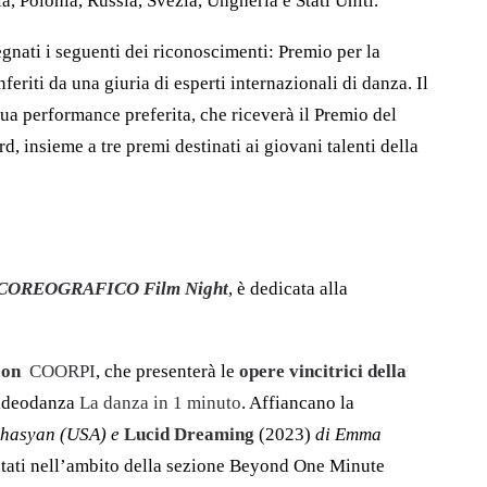
a, Polonia, Russia, Svezia, Ungheria e Stati Uniti.
gnati i seguenti dei riconoscimenti: Premio per la
eriti da una giuria di esperti internazionali di danza. Il
 sua performance preferita, che riceverà il Premio del
, insieme a tre premi destinati ai giovani talenti della
COREOGRAFICO Film Night
, è dedicata alla
 con
COORPI
, che presenterà le
opere vincitrici della
videodanza
La danza in 1 minuto
. Affiancano la
khasyan (USA) e
Lucid
Dreaming
(2023)
di Emma
ntati nell’ambito della sezione Beyond One Minute