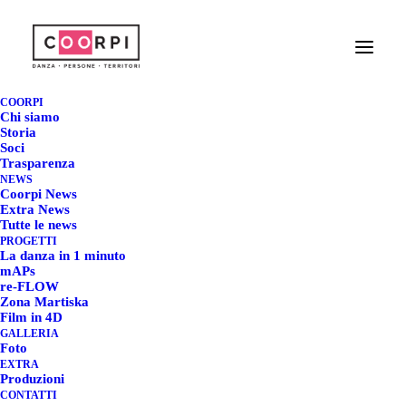
LA DANZA IN 1
MINUTO | VINCITORI
COORPI
Chi siamo
NEGLI ANNI AL
Storia
Soci
Trasparenza
FESTIVAL IPERCORPO
NEWS
Coorpi News
Extra News
3 SETTEMBRE 2024
|
IN
COMUNICATI STAMPA
,
COORPI
Tutte le news
NEWS
|
BY
REDAZIONE COORPI
PROGETTI
La danza in 1 minuto
mAPs
re-FLOW
Zona Martiska
Film in 4D
LA DANZA IN 1 MINUTO |
GALLERIA
Foto
VINCITORI NEGLI ANNI
EXTRA
Produzioni
AL FESTIVAL IPERCORPO
CONTATTI