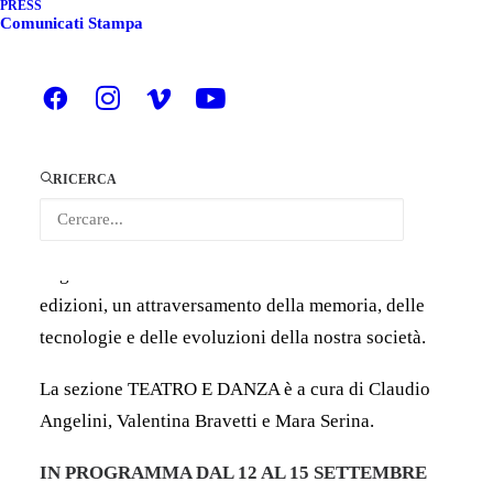
PRESS
Comunicati Stampa
Nell’anno della sua XX edizione il
festival
Ipercorpo
di Forlì, diretto da
Claudio Angelini
,
festeggia con una delle iniziative che da sempre
accompagnano la sua programmazione, il contest di
danza in video
La Danza in 1 minuto
organizzato da
RICERCA
COORPI che nel 2024 è giunto alla sua XI edizione.
Nel piazzale dell’
EXATR
uno screening con i
migliori lavori di danza in video delle ultime dieci
edizioni, un attraversamento della memoria, delle
tecnologie e delle evoluzioni della nostra società.
La sezione TEATRO E DANZA è a cura di Claudio
Angelini, Valentina Bravetti e Mara Serina.
IN PROGRAMMA DAL 12 AL 15 SETTEMBRE