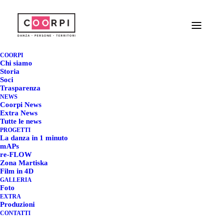
LA DANZA IN 1
MINUTO XI - ZED
COORPI
Chi siamo
FESTIVAL - I FILM
Storia
Soci
Trasparenza
FINALISTI!
NEWS
Coorpi News
Extra News
15 GIUGNO 2024
|
IN
COORPI NEWS
|
BY
REDAZIONE COORPI
Tutte le news
PROGETTI
La danza in 1 minuto
mAPs
re-FLOW
Zona Martiska
Film in 4D
GALLERIA
Foto
EXTRA
Produzioni
CONTATTI