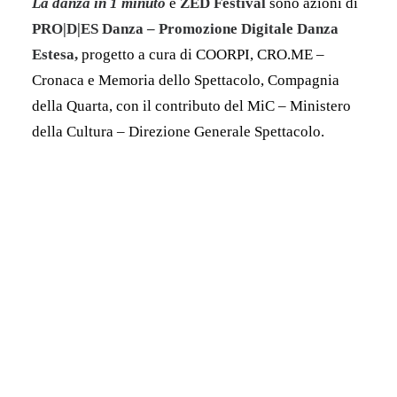
La danza in 1 minuto
e
ZED Festival
sono azioni di
PRO|D|ES Danza – Promozione Digitale Danza
Estesa,
progetto a cura di COORPI, CRO.ME –
Cronaca e Memoria dello Spettacolo, Compagnia
della Quarta, con il contributo del MiC – Ministero
della Cultura – Direzione Generale Spettacolo.
Park, di Iván Asnicar e Ailén Cafiso