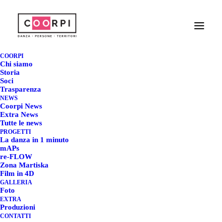
PRO|D|ES CARAVAN @
COORPI
FUORIFORMATO -
Chi siamo
Storia
Soci
GENOVA
Trasparenza
NEWS
Coorpi News
3 GIUGNO 2024
|
IN
COORPI NEWS
|
BY
REDAZIONE COORPI
Extra News
Tutte le news
PROGETTI
La danza in 1 minuto
mAPs
re-FLOW
Zona Martiska
PRO|D|ES CARAVAN @
Film in 4D
GALLERIA
FUORIFORMATO – GENOVA
Foto
EXTRA
Produzioni
CONTATTI