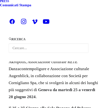
PRESS
Comunicati Stampa
PRO|D|ES CARAVAN
, il contenitore nomade a cura
di COORPI (Torino), Cro.me. – Cronaca e Memoria
dello Spettacolo (Milano) e Zed Festival (Bologna)
che offre
contenuti video di repertorio e di ultima
generazione
, approda alla nona edizione di
RICERCA
FuoriFormato
, rassegna di spettacoli, performance e
videodanza dedicata alla danza contemporanea,
organizzata dal Comune di Genova, curata da Teatro
Akropolis, Associazione culturale RETE
Danzacontempoligure e Associazione culturale
Augenblick, in collaborazione con Società per
Cornigliano Spa, che si svolgerà in alcuni dei luoghi
più suggestivi di
Genova
da martedì 25 a venerdì
28 giugno 2024
.