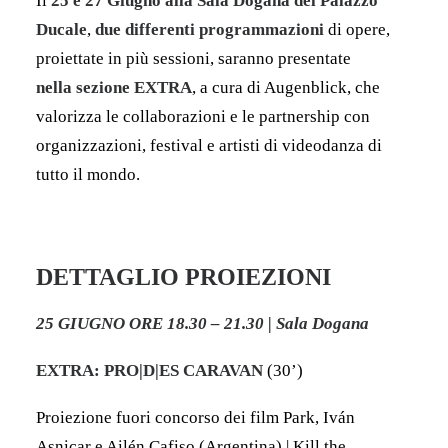
Il
25 e 27 Giugno alla Sala Dogana del Palazzo
Ducale
,
due differenti programmazioni
di opere,
proiettate in più sessioni, saranno presentate
nella sezione EXTRA
, a cura di Augenblick, che
valorizza le collaborazioni e le partnership con
organizzazioni, festival e artisti di videodanza di
tutto il mondo.
DETTAGLIO PROIEZIONI
25 GIUGNO ORE 18.30 – 21.30 | Sala Dogana
EXTRA: PRO|D|ES CARAVAN
(30’)
Proiezione fuori concorso dei film Park, Iván
Asnicar e Ailén Cafiso (Argentina) | Kill the