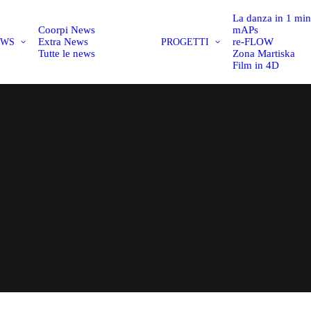
La danza in 1 mi
Coorpi News
mAPs
Extra News
re-FLOW
EWS
PROGETTI
Tutte le news
Zona Martiska
Film in 4D