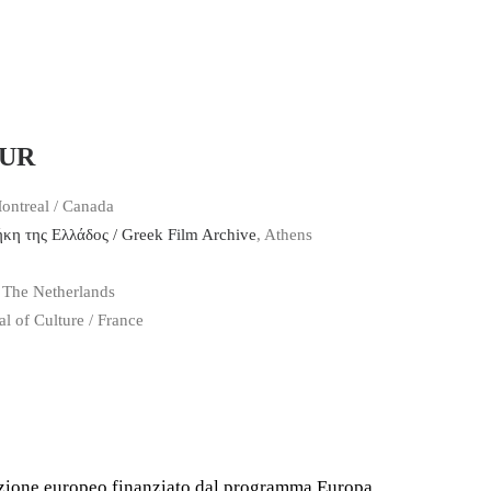
OUR
Montreal / Canada
ήκη της Ελλάδος / Greek Film Archive
, Athens
 The Netherlands
al of Culture / France
razione europeo finanziato dal programma Europa