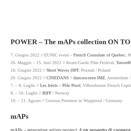
POWER – The mAPs collection ON T
7. Giugno 2022 // EUNIC event –
French Consulate of Quebec
, 
26. Maggio – 15. Juni 2022 // Avant-Garde Film Festival,
Ταινιοθ
18. Giugno 2022 //
Short Waves ISFF
, Poznań / Poland
20. Giugno 2022 //
CINEDANS
+
dancescreen IMZ
, Amsterdam /
7. – 8. Luglio //
Les Iréels – Pôle Pixel
, Villeurbanne French Capit
8. – 10. Luglio //
RIFF
/ Norway
19. – 21. Agosto // German Premiere in Wuppertal / Germany
mAPs
mAPs – migrating artists project
, è un progetto di coope