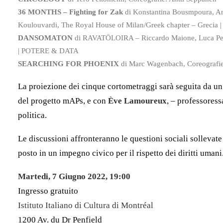
36 MONTHS – Fighting for Zak
di Konstantina Bousmpoura, Ar
Koulouvardi, The Royal House of Milan/Greek chapter – Gre
DANSOMATON
di RAVATÖLOIRA – Riccardo Maione, Luca Pesca
| POTERE & DATA
SEARCHING FOR PHOENIX
di Marc Wagenbach, Coreografi
La proiezione dei cinque cortometraggi sarà seguita da u
del progetto mAPs, e con
Ève Lamoureux
, – professoress
politica.
Le discussioni affronteranno le questioni sociali sollevate
posto in un impegno civico per il rispetto dei diritti umani
Martedi, 7 Giugno 2022, 19:00
Ingresso gratuito
Istituto Italiano di Cultura di Montréal
1200 Av. du Dr Penfield