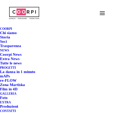
IL PROGETTO MAPS @
DANCESCREEN 2019 +
COORPI
Chi siamo
TANZRAUSCHEN
Storia
Soci
Trasparenza
FESTIVAL
NEWS
Coorpi News
Extra News
4 NOVEMBRE 2019
|
IN
COORPI NEWS
|
BY
REDAZIONE COORPI
Tutte le news
PROGETTI
La danza in 1 minuto
mAPs
re-FLOW
Zona Martiska
IL PROGETTO MAPS @
Film in 4D
GALLERIA
DANCESCREEN 2019 +
Foto
EXTRA
TANZRAUSCHEN
Produzioni
CONTATTI