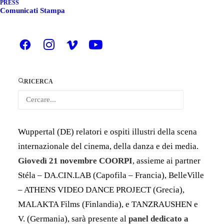
FESTIVAL
PRESS
Comunicati Stampa
ITALIANO
ENGLISH
Nell’ambito di
dancescreen 2019 +
RICERCA
TANZRAUSCHEN Festival
, dal 21 al 23 novembre
2019, la storica Schauspielhaus di Wuppertal
ospiterà lo Screen Dance Market, che porterà a
Wuppertal (DE) relatori e ospiti illustri della scena
internazionale del cinema, della danza e dei media.
Giovedì 21 novembre COORPI
, assieme ai partner
Stéla – DA.CIN.LAB (Capofila – Francia), BelleVille
– ATHENS VIDEO DANCE PROJECT (Grecia),
MALAKTA Films (Finlandia), e TANZRAUSHEN e
V. (Germania), sarà presente al
panel dedicato a