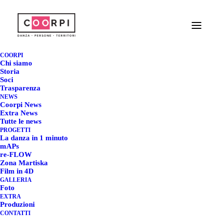
BUON COMPLEANNO
COORPI
SUSANNA! OMAGGIO
Chi siamo
Storia
Soci
A SUSANNA EGRI
Trasparenza
NEWS
Coorpi News
20 MARZO 2019
|
IN
EXTRA NEWS
|
BY
CRISTIANA CANDELLERO
Extra News
Tutte le news
PROGETTI
La danza in 1 minuto
mAPs
re-FLOW
Zona Martiska
BUON COMPLEANNO
Film in 4D
GALLERIA
SUSANNA! OMAGGIO A
Foto
EXTRA
SUSANNA EGRI
Produzioni
CONTATTI