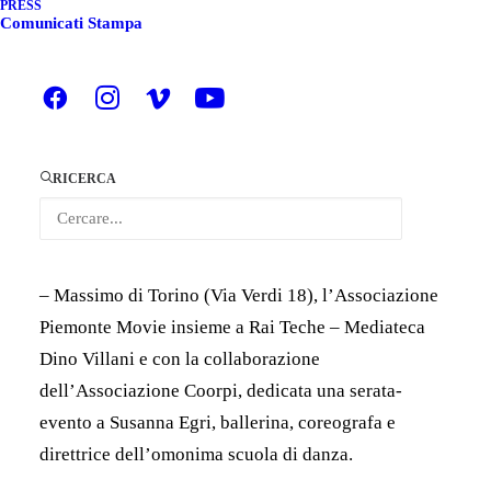
PRESS
Comunicati Stampa
INCONTRO CON SUSANNA EGRI E BRUNO
GAMBAROTTA
proiezione di estratti delle trasmissioni Rai e del film
Il Grande Torino di Claudio Bonivento
RICERCA
Venerdì 22 febbraio alle 20.00, al Museo del Cinema
– Massimo di Torino (Via Verdi 18), l’Associazione
Piemonte Movie insieme a Rai Teche – Mediateca
Dino Villani e con la collaborazione
dell’Associazione Coorpi, dedicata una serata-
evento a Susanna Egri, ballerina, coreografa e
direttrice dell’omonima scuola di danza.