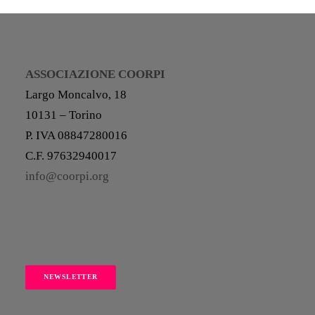
ASSOCIAZIONE COORPI
Largo Moncalvo, 18
10131 – Torino
P. IVA 08847280016
C.F. 97632940017
info@coorpi.org
NEWSLETTER