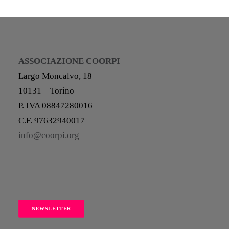
ASSOCIAZIONE COORPI
Largo Moncalvo, 18
10131 – Torino
P. IVA 08847280016
C.F. 97632940017
info@coorpi.org
NEWSLETTER