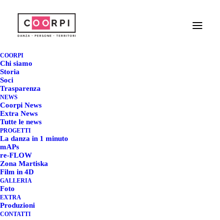
AI LOVE, GHOSTS AND
COORPI
Chi siamo
UNCANNY VALLEYS <3
Storia
Soci
Trasparenza
NEWS
17 NOVEMBRE 2023
|
IN
EXTRA NEWS
|
BY
REDAZIONE COORPI
Coorpi News
Extra News
Tutte le news
PROGETTI
La danza in 1 minuto
mAPs
re-FLOW
Zona Martiska
AI LOVE, GHOSTS AND
Film in 4D
GALLERIA
UNCANNY VALLEYS <3
Foto
EXTRA
Produzioni
CONTATTI