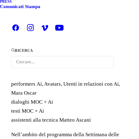
PRESS
24 novembre – ore 19
Comunicati Stampa
Lavanderia a Vapore – Collegno
AI LOVE, GHOSTS AND
UNCANNY VALLEYS <3 |
Residenze Digitali
RICERCA
di Mara Oscar Cassian
i
performers Ai, Avatars, Utenti in relazioni con Ai,
Mara Oscar
dialoghi MOC + Ai
testi MOC + Ai
assistenti alla tecnica Matteo Ascani
Nell’ambito del programma della Settimana delle