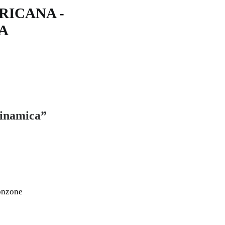
RICANA -
A
inamica”
Ponzone