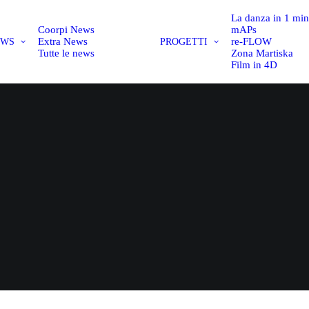
La danza in 1 mi
Coorpi News
mAPs
Extra News
re-FLOW
EWS
PROGETTI
Tutte le news
Zona Martiska
Film in 4D