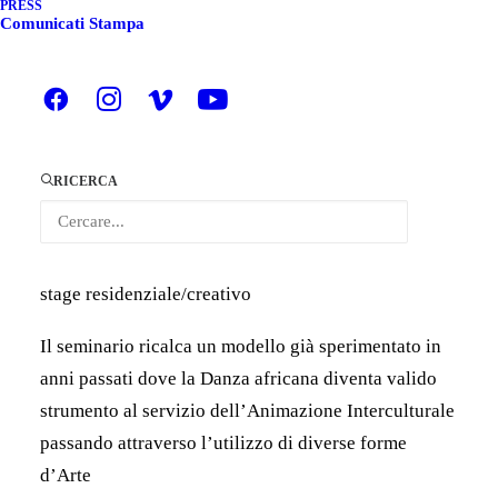
PRESS
Stage Residenziale presso la Casa Vacanze “Raggio
Comunicati Stampa
di luce”,
in Frazione Spinetta, ai piedi della Bisalta (CN)
da giovedì 30 maggio a domenica 2 giugno
RICERCA
Il paesaggio meraviglioso delle Alpi del Mare,
candidate a patrimonio dell’Umanità Unesco,
diventa allo stesso tempo cornice e ispirazione allo
stage residenziale/creativo
Il seminario ricalca un modello già sperimentato in
anni passati dove la Danza africana diventa valido
strumento al servizio dell’Animazione Interculturale
passando attraverso l’utilizzo di diverse forme
d’Arte