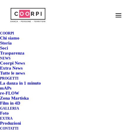
STAGE RESIDENZIALE
COORPI
Chi siamo
CON PAOLA CASETTA
Storia
Soci
Trasparenza
NEWS
13 APRILE 2019
|
IN
EXTRA NEWS
|
BY
REDAZIONE COORPI
Coorpi News
Extra News
Tutte le news
PROGETTI
La danza in 1 minuto
mAPs
re-FLOW
Zona Martiska
STAGE RESIDENZIALE
Film in 4D
GALLERIA
CON PAOLA CASETTA
Foto
EXTRA
Produzioni
CONTATTI