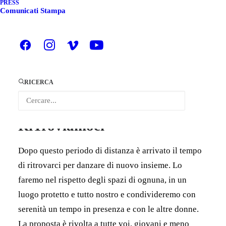
espressivo
PRESS
Comunicati Stampa
Condotto da Rossella Xillovich
SABATO 20 giugno 2020 – h 16.00-17.30
Spazio Dilà –Corso Regina Margherita 154
RICERCA
Torino
RiTroviamoci
Dopo questo periodo di distanza è arrivato il tempo
di ritrovarci per danzare di nuovo insieme. Lo
faremo nel rispetto degli spazi di ognuna, in un
luogo protetto e tutto nostro e condivideremo con
serenità un tempo in presenza e con le altre donne.
La proposta è rivolta a tutte voi, giovani e meno