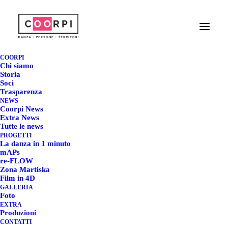
COORPI
RITROVIAMOCI
Chi siamo
Storia
Soci
Trasparenza
16 GIUGNO 2020
|
IN
EXTRA NEWS
|
BY
REDAZIONE COORPI
NEWS
Coorpi News
Extra News
Tutte le news
PROGETTI
La danza in 1 minuto
mAPs
re-FLOW
Zona Martiska
RiTroviamoci
Film in 4D
GALLERIA
Foto
EXTRA
Produzioni
Laboratorio di danza movimento creativo –
CONTATTI