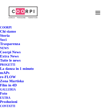
PERMUTAZIONI 2025:
COORPI
Chi siamo
È ONLINE LA CALL!
Storia
Soci
Trasparenza
22 LUGLIO 2025
|
IN
COORPI NEWS
,
EXTRA NEWS
|
BY
NEWS
REDAZIONE COORPI
Coorpi News
Extra News
Tutte le news
PROGETTI
La danza in 1 minuto
mAPs
re-FLOW
Zona Martiska
CALL PERMUTAZIONI
Film in 4D
GALLERIA
2025
Foto
EXTRA
Produzioni
CONTATTI