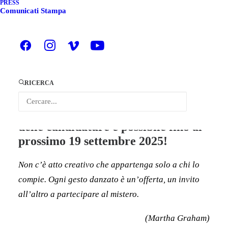
PERMUTAZIONI 2025: è online la
PRESS
Comunicati Stampa
call!
Scadenza invio candidature: 19 settembre 2025
Torna, nella sua nuova edizione, il
progetto PERMUTAZIONI con il
RICERCA
suo bando dedicato alla nuova
produzione coreografica. L’invio
delle candidature è possibile fino al
prossimo 19 settembre 2025!
Non c’è atto creativo che appartenga solo a chi lo
compie. Ogni gesto danzato è un’offerta, un invito
all’altro a partecipare al mistero.
(Martha Graham)