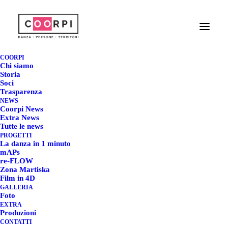
DANZA AFRICANA
OVER-ANTA - LA
COORPI
Chi siamo
SAGGEZZA DEL
Storia
Soci
Trasparenza
CORPO
NEWS
Coorpi News
Extra News
6 OTTOBRE 2022
|
IN
EXTRA NEWS
|
BY
REDAZIONE COORPI
Tutte le news
PROGETTI
La danza in 1 minuto
mAPs
re-FLOW
Zona Martiska
DANZA AFRICANA OVER-
Film in 4D
GALLERIA
ANTA - LA SAGGEZZA DEL
Foto
EXTRA
CORPO
Produzioni
CONTATTI