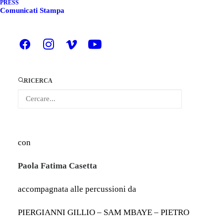
PRESS
Comunicati Stampa
ASSOCIAZIONE CULTURALE GRUPPO
DANBALA’
organizza
RICERCA
DANZA AFRICANA OVER-anta
La saggezza del Corpo
La danza come strumento per favorire
l’integrazione culturale
con
Paola Fatima Casetta
accompagnata alle percussioni da
PIERGIANNI GILLIO – SAM MBAYE – PIETRO