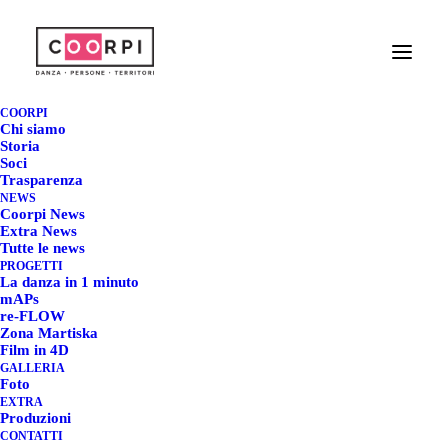
CORPI PARLANTI -
INIZIA IL PERCORSO
COORPI
Chi siamo
@ TERRE DA FILM
Storia
Soci
Trasparenza
FESTIVAL - CANELLI
NEWS
Coorpi News
(AT)
Extra News
Tutte le news
PROGETTI
7 APRILE 2025
|
IN
COORPI
,
COORPI NEWS
,
EXTRA NEWS
|
BY
La danza in 1 minuto
REDAZIONE COORPI
mAPs
re-FLOW
Zona Martiska
Film in 4D
GALLERIA
Foto
CORPI PARLANTI - INIZIA
EXTRA
Produzioni
IL PERCORSO @ TERRE
CONTATTI