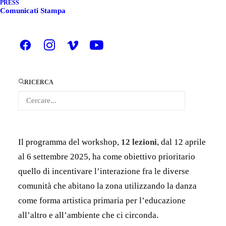
PRESS
DA FILM FESTIVAL -
Comunicati Stampa
CANELLI (AT)
A Canelli riparte la nuova edizione di “
Corpi
Parlanti
“, il percorso di Danza e Percussioni Afro,
RICERCA
condotto da
Doumbia Siaka
, danzatore e musicista
ivoriano, realizzato da
Terre da Film Festival
, in
collaborazione con COORPI
.
Il programma del workshop,
12 lezioni
, dal 12 aprile
al 6 settembre 2025, ha come obiettivo prioritario
quello di incentivare l’interazione fra le diverse
comunità che abitano la zona utilizzando la danza
come forma artistica primaria per l’educazione
all’altro e all’ambiente che ci circonda.