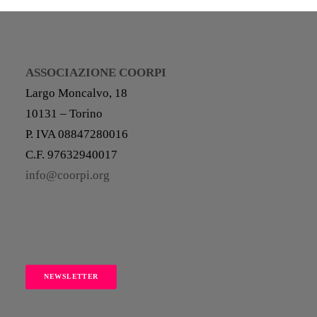
ASSOCIAZIONE COORPI
Largo Moncalvo, 18
10131 – Torino
P. IVA 08847280016
C.F. 97632940017
info@coorpi.org
NEWSLETTER