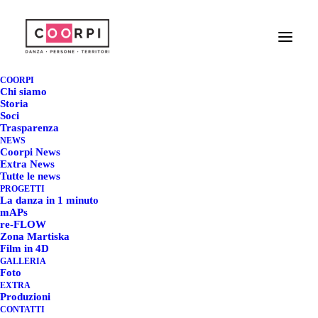
CORPI PARLANTI -
DOUMBIA SIAKA @
COORPI
Chi siamo
TERRE DA FILM
Storia
Soci
Trasparenza
FESTIVAL - CANELLI
NEWS
Coorpi News
(AT)
Extra News
Tutte le news
PROGETTI
2 MARZO 2025
|
IN
COORPI
,
COORPI NEWS
,
EXTRA NEWS
|
BY
La danza in 1 minuto
REDAZIONE COORPI
mAPs
re-FLOW
Zona Martiska
Film in 4D
GALLERIA
Foto
CORPI PARLANTI -
EXTRA
Produzioni
DOUMBIA SIAKA @
CONTATTI