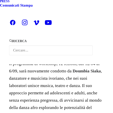
PRESS
TERRE DA FILM FESTIVAL
Comunicati Stampa
- CANELLI (AT)
Anche quest’anno torna a Canelli il progetto “
Corpi
Parlanti
“, un percorso di Danza e Percussioni Afro,
RICERCA
realizzato da
Terre da Film Festival
, in
collaborazione con COORPI
.
Il programma di workshop, 12 lezioni, dal 12/04 al
6/09, sarà nuovamente condotto da
Doumbia Siaka
,
danzatore e musicista ivoriano, che nei suoi
laboratori unisce musica, teatro e danza. Il suo
approccio permette ad adolescenti e adulti, anche
senza esperienza pregressa, di avvicinarsi al mondo
della danza afro esplorando le potenzialità del