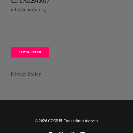
C.F. 97632940017
info@coorpi.org
NEWSLETTER
Privacy Policy
© 2026 COORPI. Tutti i diritti riservati