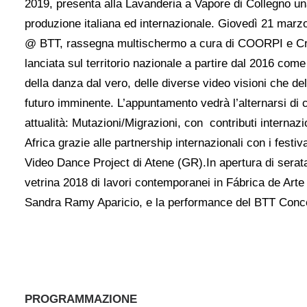
2019, presenta alla Lavanderia a Vapore di Collegno un
produzione italiana ed internazionale. Giovedì 21 mar
@ BTT, rassegna multischermo a cura di COORPI e Cr
lanciata sul territorio nazionale a partire dal 2016 com
della danza dal vero, delle diverse video visioni che de
futuro imminente. L’appuntamento vedrà l’alternarsi di 
attualità: Mutazioni/Migrazioni, con contributi interna
Africa grazie alle partnership internazionali con i fes
Video Dance Project di Atene (GR).In apertura di serat
vetrina 2018 di lavori contemporanei in Fábrica de Art
Sandra Ramy Aparicio, e la performance del BTT Concep
PROGRAMMAZIONE