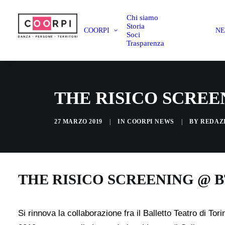
Chi siamo
Storia
COORPI
N
Soci
Trasparenza
THE RISICO SCREE
27 MARZO 2019
|
IN
COORPI NEWS
|
BY
REDAZ
THE RISICO SCREENING @ 
Si rinnova la collaborazione fra il Balletto Teatro di T