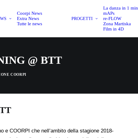
La danza in 1 mi
Coorpi News
mAPs
Extra News
re-FLOW
EWS
PROGETTI
Tutte le news
Zona Martiska
Film in 4D
NING @ BTT
IONE COORPI
BTT
orino e COORPI che nell’ambito della stagione 2018-