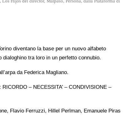
s Hijos del director, Malpaso, Persona, dalla Plataforma di
Torino diventano la base per un nuovo alfabeto
dialoghino tra loro in un perfetto connubio.
all’arpa da Federica Magliano.
el BTT: RICORDO – NECESSITA’ – CONDIVISIONE –
one, Flavio Ferruzzi, Hillel Perlman, Emanuele Piras