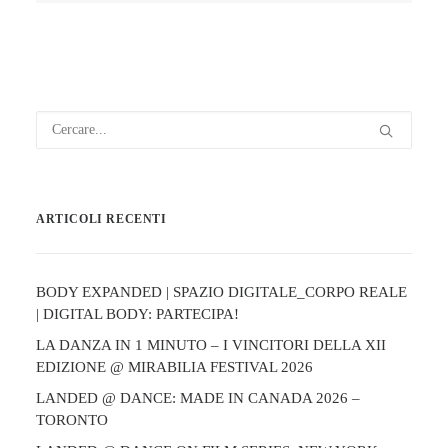
ARTICOLI RECENTI
BODY EXPANDED | SPAZIO DIGITALE_CORPO REALE
| DIGITAL BODY: PARTECIPA!
LA DANZA IN 1 MINUTO – I VINCITORI DELLA XII
EDIZIONE @ MIRABILIA FESTIVAL 2026
LANDED @ DANCE: MADE IN CANADA 2026 –
TORONTO