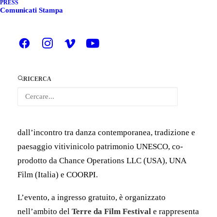
PRESS
A CANELLI - PROIEZIONE
Comunicati Stampa
SPECIALE CON I
PORTAGONISTI DEL FILM
Domenica
5 luglio 2026
, alle
ore 21.00
,
Piazza
RICERCA
Cavour
a
Canelli (AT)
ospiterà una speciale
proiezione pubblica di
“Grape Maestro”
, il
cortometraggio diretto da
Alla Kovgan
, nato
dall’incontro tra danza contemporanea, tradizione e
paesaggio vitivinicolo patrimonio UNESCO, co-
prodotto da Chance Operations LLC (USA), UNA
Film (Italia) e COORPI.
L’evento, a ingresso gratuito, è organizzato
nell’ambito del
Terre da Film Festival
e rappresenta