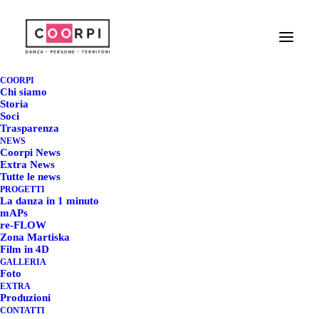
GRAPE MAESTRO
TORNA A CANELLI -
COORPI
Chi siamo
PROIEZIONE
Storia
Soci
Trasparenza
SPECIALE CON I
NEWS
Coorpi News
PORTAGONISTI DEL
Extra News
Tutte le news
FILM
PROGETTI
La danza in 1 minuto
mAPs
29 GIUGNO 2026
|
IN
COORPI
,
COORPI NEWS
,
EXTRA NEWS
|
BY
re-FLOW
REDAZIONE COORPI
Zona Martiska
Film in 4D
GALLERIA
Foto
EXTRA
Produzioni
GRAPE MAESTRO TORNA
CONTATTI