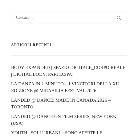
ARTICOLI RECENTI
BODY EXPANDED | SPAZIO DIGITALE_CORPO REALE
| DIGITAL BODY: PARTECIPA!
LA DANZA IN 1 MINUTO – I VINCITORI DELLA XII
EDIZIONE @ MIRABILIA FESTIVAL 2026
LANDED @ DANCE: MADE IN CANADA 2026 –
TORONTO
LANDED @ DANCE ON FILM SERIES, NEW YORK
(USA)
YOUTH | SOLI URBANI – SONO APERTE LE