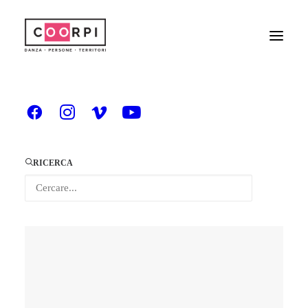
RICERCA