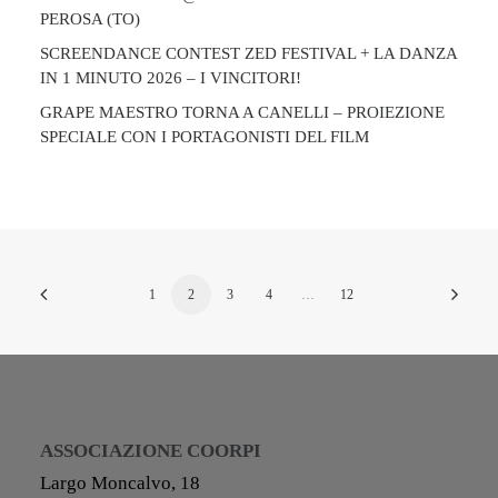
PEROSA (TO)
SCREENDANCE CONTEST ZED FESTIVAL + LA DANZA
IN 1 MINUTO 2026 – I VINCITORI!
GRAPE MAESTRO TORNA A CANELLI – PROIEZIONE
SPECIALE CON I PORTAGONISTI DEL FILM
1
2
3
4
…
12
ASSOCIAZIONE COORPI
Largo Moncalvo, 18