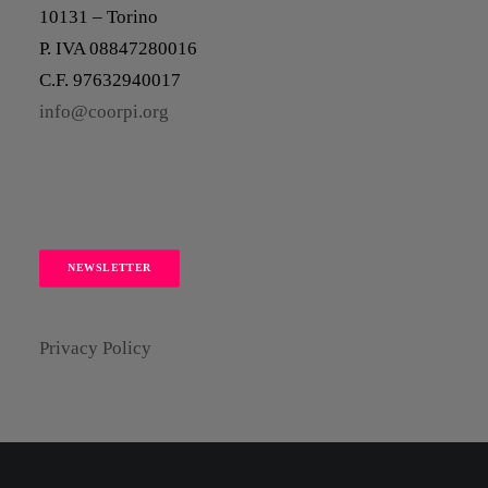
10131 – Torino
P. IVA 08847280016
C.F. 97632940017
info@coorpi.org
NEWSLETTER
Privacy Policy