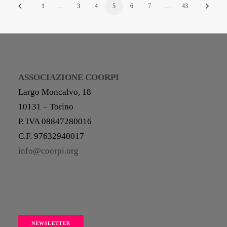
1
…
3
4
5
6
7
…
43
ASSOCIAZIONE COORPI
Largo Moncalvo, 18
10131 – Torino
P. IVA 08847280016
C.F. 97632940017
info@coorpi.org
NEWSLETTER